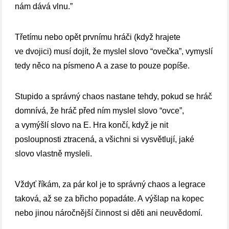
nám dává vlnu.”
Třetímu nebo opět prvnímu hráči (když hrajete
ve dvojici) musí dojít, že myslel slovo “ovečka”, vymyslí
tedy něco na písmeno A a zase to pouze popíše.
Stupido a správný chaos nastane tehdy, pokud se hráč
domnívá, že hráč před ním myslel slovo “ovce”,
a vymýšlí slovo na E. Hra končí, když je nit
posloupnosti ztracená, a všichni si vysvětlují, jaké
slovo vlastně mysleli.
Vždyť říkám, za pár kol je to správný chaos a legrace
taková, až se za břicho popadáte. A výšlap na kopec
nebo jinou náročnější činnost si děti ani neuvědomí.