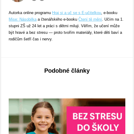
Autorka online programu
Hraj si a uč se s E-učitelkou
, e-booku
Mise: Násobilka
a čtenářského e-booku
Čtení tě mění
. Učím na 1.
stupni ZŠ už 24 let a práci s dětmi miluji. Věřím, že učení může
být hravé a bez stresu — proto tvořím materiály, které děti baví a
rodičům šetří čas i nervy.
Podobné články