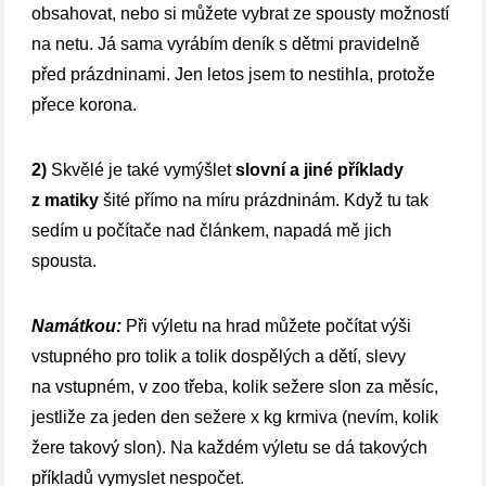
obsahovat, nebo si můžete vybrat ze spousty možností
na netu. Já sama vyrábím deník s dětmi pravidelně
před prázdninami. Jen letos jsem to nestihla, protože
přece korona.
2)
Skvělé je také vymýšlet
slovní a jiné příklady
z matiky
šité přímo na míru prázdninám. Když tu tak
sedím u počítače nad článkem, napadá mě jich
spousta.
Namátkou:
Při výletu na hrad můžete počítat výši
vstupného pro tolik a tolik dospělých a dětí, slevy
na vstupném, v zoo třeba, kolik sežere slon za měsíc,
jestliže za jeden den sežere x kg krmiva (nevím, kolik
žere takový slon). Na každém výletu se dá takových
příkladů vymyslet nespočet.