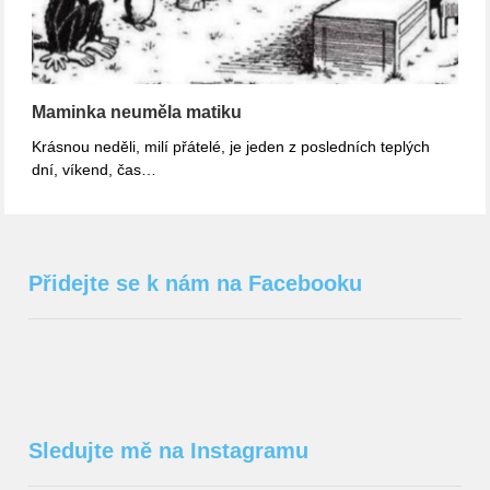
Maminka neuměla matiku
Krásnou neděli, milí přátelé, je jeden z posledních teplých
dní, víkend, čas…
Přidejte se k nám na Facebooku
Sledujte mě na Instagramu