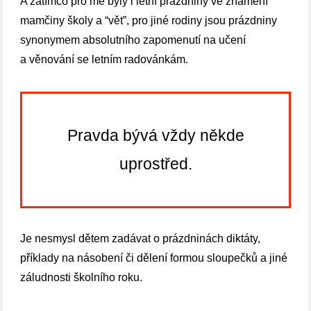
A zatímco pro mě byly i letní prázdniny ve znamení
mamčiny školy a “vět”, pro jiné rodiny jsou prázdniny
synonymem absolutního zapomenutí na učení
a věnování se letním radovánkám.
Pravda bývá vždy někde
uprostřed.
Je nesmysl dětem zadávat o prázdninách diktáty,
příklady na násobení či dělení formou sloupečků a jiné
záludnosti školního roku.