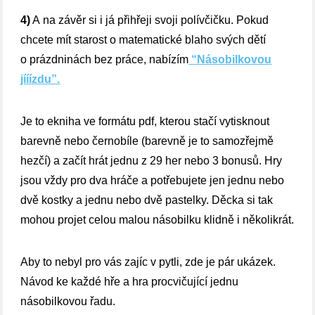
4)
A na závěr si i já přihřeji svoji polívčičku. Pokud
chcete mít starost o matematické blaho svých dětí
o prázdninách bez práce, nabízím
“Násobilkovou
jííízdu”.
Je to ekniha ve formátu pdf, kterou stačí vytisknout
barevně nebo černobíle (barevně je to samozřejmě
hezčí) a začít hrát jednu z 29 her nebo 3 bonusů. Hry
jsou vždy pro dva hráče a potřebujete jen jednu nebo
dvě kostky a jednu nebo dvě pastelky. Děcka si tak
mohou projet celou malou násobilku klidně i několikrát.
Aby to nebyl pro vás zajíc v pytli, zde je pár ukázek.
Návod ke každé hře a hra procvičující jednu
násobilkovou řadu.