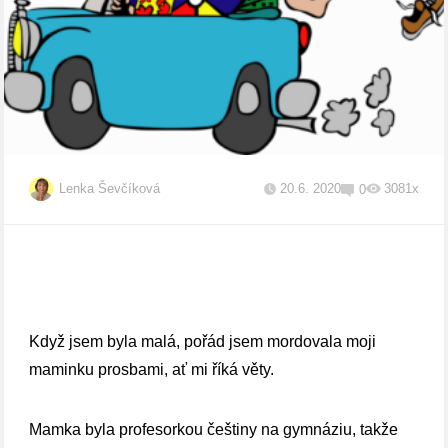
Lenka Ševčíková
20.6. 2020
3081x
0
Když jsem byla malá, pořád jsem mordovala moji
maminku prosbami, ať mi říká věty.
Mamka byla profesorkou češtiny na gymnáziu, takže