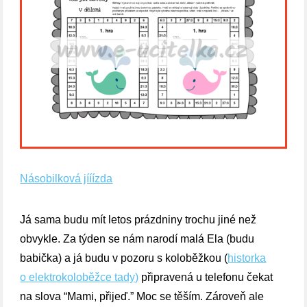
Násobilková jííízda
Já sama budu mít letos prázdniny trochu jiné než
obvykle. Za týden se nám narodí malá Ela (budu
babička) a já budu v pozoru s koloběžkou (
historka
o elektrokoloběžce tady)
připravená u telefonu čekat
na slova “Mami, přijeď.” Moc se těším. Zároveň ale