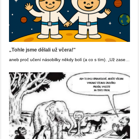
„Tohle jsme dělali už včera!“
aneb proč učení násobilky někdy bolí (a co s tím). „Už zase…