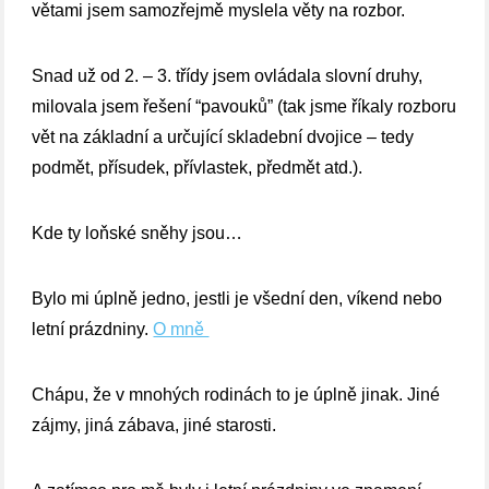
větami jsem samozřejmě myslela věty na rozbor.
Snad už od 2. – 3. třídy jsem ovládala slovní druhy,
milovala jsem řešení “pavouků” (tak jsme říkaly rozboru
vět na základní a určující skladební dvojice – tedy
podmět, přísudek, přívlastek, předmět atd.).
Kde ty loňské sněhy jsou…
Bylo mi úplně jedno, jestli je všední den, víkend nebo
letní prázdniny.
O mně
Chápu, že v mnohých rodinách to je úplně jinak. Jiné
zájmy, jiná zábava, jiné starosti.