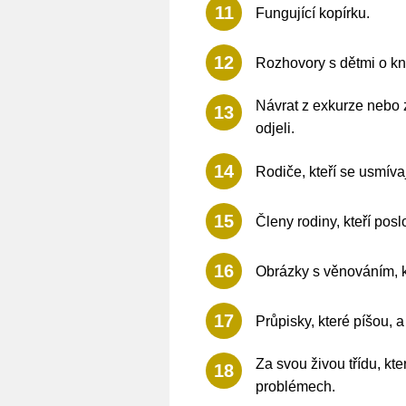
11
Fungující kopírku.
12
Rozhovory s dětmi o kní
Návrat z exkurze nebo 
13
odjeli.
14
Rodiče, kteří se usmíva
15
Členy rodiny, kteří pos
16
Obrázky s věnováním, kt
17
Průpisky, které píšou, 
Za svou živou třídu, k
18
problémech.