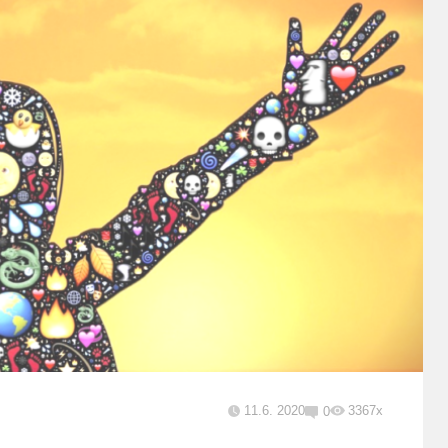
11.6. 2020
3367x
0