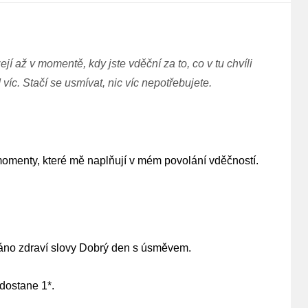
jí až v momentě, kdy jste vděční za to, co v tu chvíli
víc. Stačí se usmívat, nic víc nepotřebujete.
momenty, které mě naplňují v mém povolání vděčností.
ráno zdraví slovy Dobrý den s úsměvem.
dostane 1*.