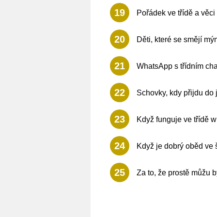
19
Pořádek ve třídě a věci
20
Děti, které se smějí mý
21
WhatsApp s třídním cha
22
Schovky, kdy přijdu do 
23
Když funguje ve třídě wi
24
Když je dobrý oběd ve š
25
Za to, že prostě můžu b