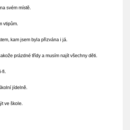
 na svém místě.
m vtipům.
tem, kam jsem byla přizvána i já.
jakože prázdné třídy a musím najít všechny děti.
-fi.
kolní jídelně.
ýt ve škole.