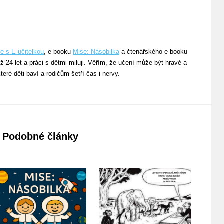
se s E-učitelkou
, e-booku
Mise: Násobilka
a čtenářského e-booku
ž 24 let a práci s dětmi miluji. Věřím, že učení může být hravé a
teré děti baví a rodičům šetří čas i nervy.
Podobné články