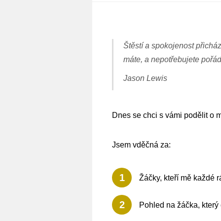
Štěstí a spokojenost přicháze
máte, a nepotřebujete pořád 
Jason Lewis
Dnes se chci s vámi podělit o 
Jsem vděčná za:
1
Žáčky, kteří mě každé 
2
Pohled na žáčka, který 