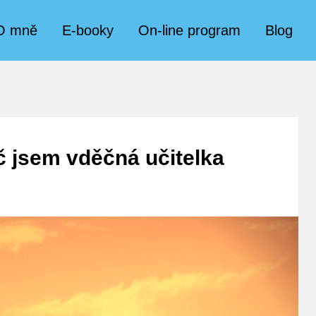
O mně
E-booky
On-line program
Blog
č jsem vděčná učitelka