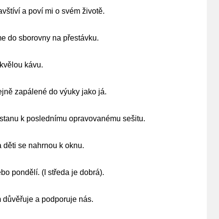
vštíví a poví mi o svém životě.
me do sborovny na přestávku.
skvělou kávu.
ejně zapálené do výuky jako já.
ostanu k poslednímu opravovanému sešitu.
 děti se nahrnou k oknu.
bo pondělí. (I středa je dobrá).
m důvěřuje a podporuje nás.