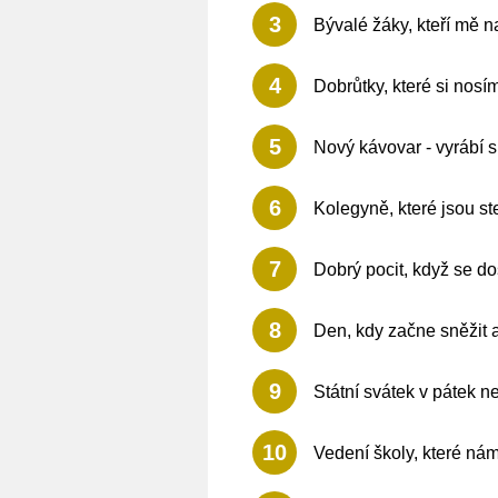
3
Bývalé žáky, kteří mě na
4
Dobrůtky, které si nosí
5
Nový kávovar - vyrábí 
6
Kolegyně, které jsou st
7
Dobrý pocit, když se d
8
Den, kdy začne sněžit a
9
Státní svátek v pátek ne
10
Vedení školy, které ná