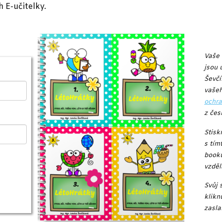
 E-učitelky.
Vaše 
jsou 
Ševč
vašeh
ochra
z čes
Stisk
s tím
booku
vzděl
Svůj 
klikn
zasla