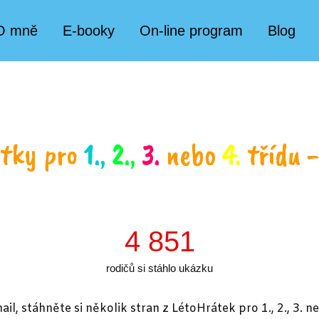
O mně
E-booky
On-line program
Blog
átky pro
1.,
2.,
3.
nebo
4.
třídu 
4 851
rodičů si stáhlo ukázku
il, stáhněte si několik stran z LétoHrátek pro 1., 2., 3. ne