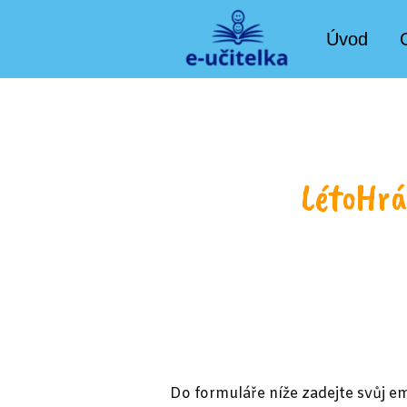
Úvod
LétoHr
Do formuláře níže zadejte svůj ema