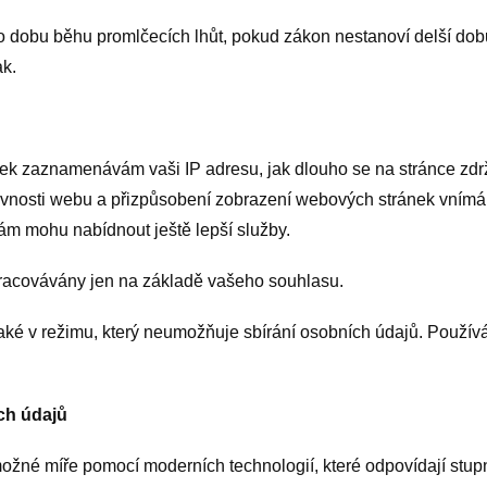
dobu běhu promlčecích lhůt, pokud zákon nestanoví delší dobu
ak.
k zaznamenávám vaši IP adresu, jak dlouho se na stránce zdržít
ěvnosti webu a přizpůsobení zobrazení webových stránek vním
ám mohu nabídnout ještě lepší služby.
pracovávány jen na základě vašeho souhlasu.
aké v režimu, který neumožňuje sbírání osobních údajů. Použív
ch údajů
žné míře pomocí moderních technologií, které odpovídají stupn