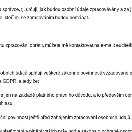
správce, tj. určuji, jak budou osobní údaje zpracovávány a za
le, kteří mi se zpracováním budou pomáhat.
hu zpracování obrátit, můžete mě kontaktovat na e-mail: eucite
osobních údajů splňuji veškeré zákonné povinnosti vyžadované p
a GDPR, a tedy že:
e jen na základě platného právního důvodu, a to především op
uhlasu.
ní povinnost ještě před zahájením zpracování osobních údajů.
uplatňování a plnění vašich práv podle zákona o ochraně oso