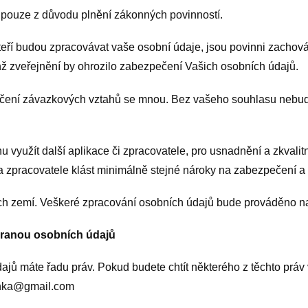
 pouze z důvodu plnění zákonných povinností.
 kteří budou zpracovávat vaše osobní údaje, jsou povinni zachov
hž zveřejnění by ohrozilo zabezpečení Vašich osobních údajů.
skončení závazkových vztahů se mnou. Bez vašeho souhlasu neb
využít další aplikace či zpracovatele, pro usnadnění a zkvalit
a zpracovatele klást minimálně stejné nároky na zabezpečení a 
ích zemí. Veškeré zpracování osobních údajů bude prováděno 
chranou osobních údajů
ajů máte řadu práv. Pokud budete chtít některého z těchto práv 
lenka@gmail.com