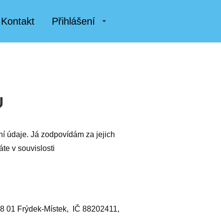
Kontakt
Přihlášení
Ů
 údaje. Já zodpovídám za jejich
te v souvislosti
738 01 Frýdek-Místek, IČ 88202411,