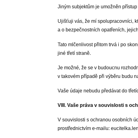
Jiným subjektům je umožněn přístup
Ujišťuji vás, že mí spolupracovníci,
a o bezpečnostních opatřeních, jejic
Tato mlčenlivost přitom trvá i po 
jiné třetí straně.
Je možné, že se v budoucnu rozhodnu 
v takovém případě při výběru budu n
Vaše údaje nebudu předávat do třet
VIII. Vaše práva v souvislosti s o
V souvislosti s ochranou osobních úd
prostřednictvím e-mailu: eucitelka.