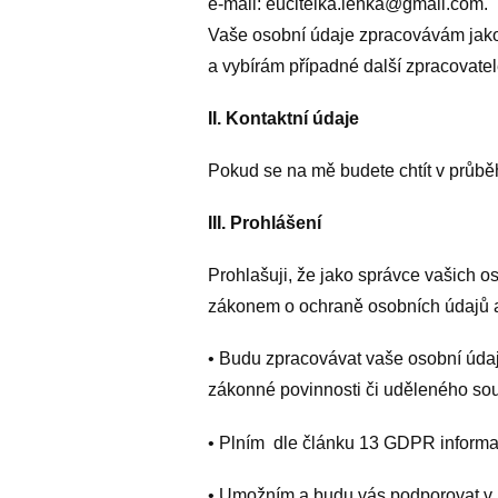
e-mail: eucitelka.lenka@gmail.com.
Vaše osobní údaje zpracovávám jako 
a vybírám případné další zpracovate
II. Kontaktní údaje
Pokud se na mě budete chtít v průbě
III. Prohlášení
Prohlašuji, že jako správce vašich 
zákonem o ochraně osobních údajů 
• Budu zpracovávat vaše osobní údaj
zákonné povinnosti či uděleného so
• Plním dle článku 13 GDPR informač
• Umožním a budu vás podporovat v 