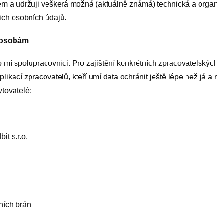
jsem a udržuji veškerá možná (aktuálně známá) technická a organ
ich osobních údajů.
m osobám
mí spolupracovníci. Pro zajištění konkrétních zpracovatelských 
plikací zpracovatelů, kteří umí data ochránit ještě lépe než já 
ytovatelé:
t s.r.o.
ích brán