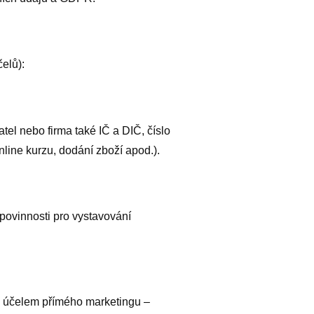
elů):
tel nebo firma také IČ a DIČ, číslo
online kurzu, dodání zboží apod.).
 povinnosti pro vystavování
 za účelem přímého marketingu –