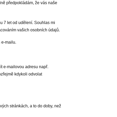
odně předpokládám, že vás naše
 7 let od udělení. Souhlas mi
racováním vašich osobních údajů.
 e-mailu.
ít e-mailovou adresu např.
ozřejmě kdykoli odvolat
ých stránkách, a to do doby, než