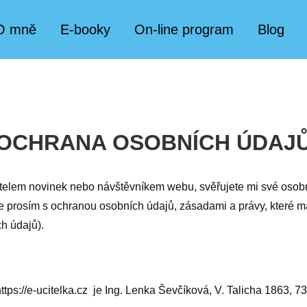
O mně
E-booky
On-line program
Blog
OCHRANA OSOBNÍCH ÚDAJ
elem novinek nebo návštěvníkem webu, svěřujete mi své osobní
prosím s ochranou osobních údajů, zásadami a právy, které má
h údajů).
ps://e-ucitelka.cz je Ing. Lenka Ševčíková, V. Talicha 1863, 