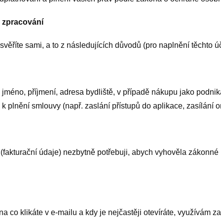
y zpracování
věříte sami, a to z následujících důvodů (pro naplnění těchto úč
jméno, příjmení, adresa bydliště, v případě nákupu jako podnika
i k plnění smlouvy (např. zaslání přístupů do aplikace, zasílání 
 (fakturační údaje) nezbytně potřebuji, abych vyhověla zákonné
na co klikáte v e-mailu a kdy je nejčastěji otevíráte, využívám