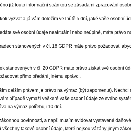
něno již touto informační stránkou se zásadami zpracování osob
oli vyzvat a já vám doložím ve lhůtě 5 dní, jaké vaše osobní ú
edáte své osobní údaje neaktuální nebo neúplné, máte právo n
padech stanovených v čl. 18 GDPR máte právo požadovat, abyc
 stanovených v čl. 20 GDPR máte právo získat své osobní údaje
požadovat přímo předání jinému správci.
ším dalším právem je právo na výmaz (být zapomenut). Nechci n
kovém případě vymaži veškeré vaše osobní údaje ze svého systé
ráva na výmaz potřebuji 10 dní.
zákonnou povinností, a např. musím evidovat vystavené daňové
i všechny takové osobní údaje, které nejsou vázány jiným zá