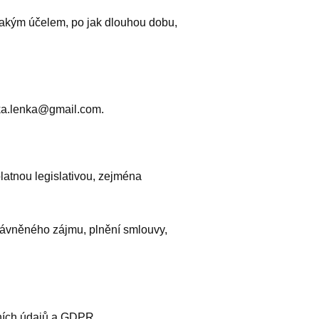
 jakým účelem, po jak dlouhou dobu,
lka.lenka@gmail.com.
latnou legislativou, zejména
rávněného zájmu, plnění smlouvy,
bních údajů a GDPR.