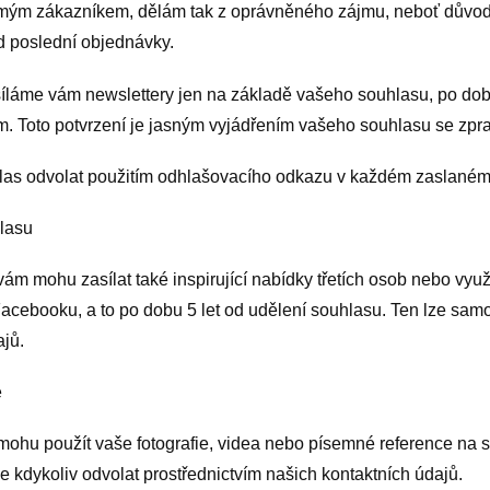
li mým zákazníkem, dělám tak z oprávněného zájmu, neboť dův
od poslední objednávky.
láme vám newslettery jen na základě vašeho souhlasu, po dobu
ním. Toto potvrzení je jasným vyjádřením vašeho souhlasu se zp
las odvolat použitím odhlašovacího odkazu v každém zaslaném
hlasu
m mohu zasílat také inspirující nabídky třetích osob nebo využ
Facebooku, a to po dobu 5 let od udělení souhlasu. Ten lze sam
ajů.
e
hu použít vaše fotografie, videa nebo písemné reference na sv
e kdykoliv odvolat prostřednictvím našich kontaktních údajů.