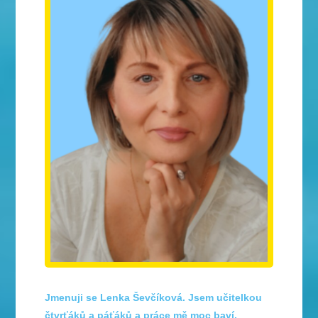
Jmenuji se Lenka Ševčíková. Jsem učitelkou
čtvrťáků a páťáků a práce mě moc baví.