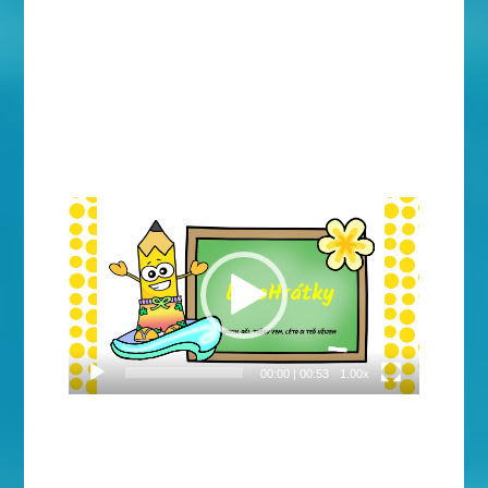
Video
přehrávač
00:00
|
00:53
1.00x