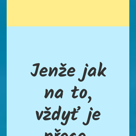
Jenže jak
na to,
vždyť je