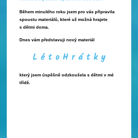
Během minulého roku jsem pro vás připravila
spoustu materiálů, které už možná hrajete
s dětmi doma.
Dnes vám představuji nový materiál
L é t o H r á t k y
který jsem úspěšně odzkoušela s dětmi v mé
třídě.