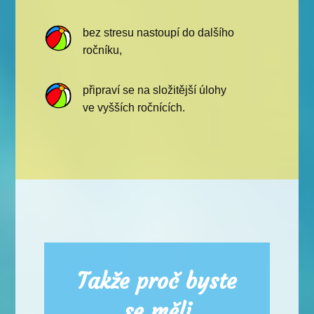
bez stresu nastoupí do dalšího
ročníku,
připraví se na složitější úlohy
ve vyšších ročnících.
Takže proč byste
se měli