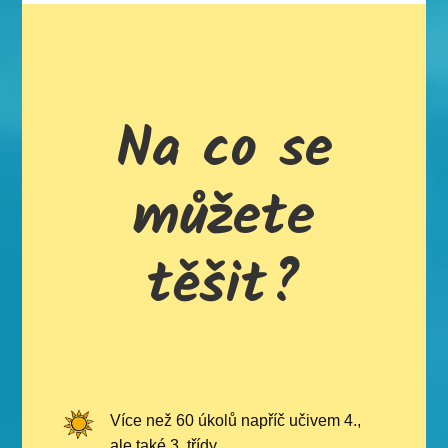
Na co se
můžete
těšit?
Více než 60 úkolů napříč učivem 4.,
ale také 3. třídy