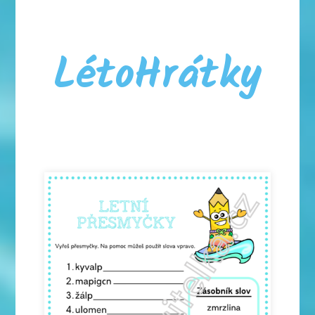
LétoHrátky