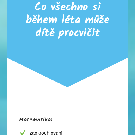
Co všechno si
během léta může
dítě procvičit
Matematika:
zaokrouhlování