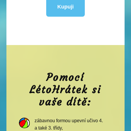
Kupuji
Pomocí
LétoHrátek si
vaše dítě:
zábavnou formou upevní učivo 4.
a také 3. třídy,