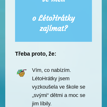
o LétoHrátky
zajímat?
Třeba proto, že:
Vím, co nabízím.
LétoHrátky jsem
vyzkoušela ve škole se
„svými“ dětmi a moc se
jim líbily.